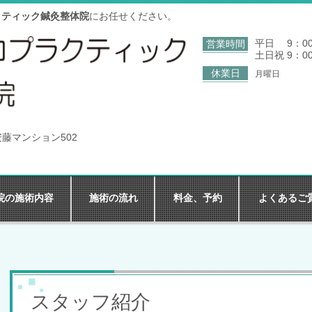
クティック鍼灸整体院
にお任せください。
平日 9：00
営業時間
土日祝 9：0
休業日
月
曜日
 安藤マンション502
院の施術内容
施術の流れ
料金、予約
よくあるご
スタッフ紹介