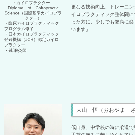
・カイロプラクター
更なる技術向上、トレーニン
Diploma of Chiropractic
Science（国際基準カイロプラ
イロプラクティック整体院にて
クター）
った方に、少しでも健康に楽
・臨床カイロプラクティック
プログラム修了
います」
・日本カイロプラクティック
登録機構（JCR）認定カイロ
プラクター
・鍼師/灸師
大山 悟（おおやま 
僕自身、中学校の時に柔道で
手首の痛みに苦しめられてい