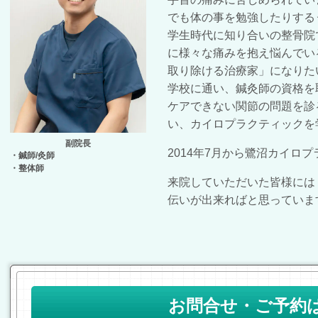
でも体の事を勉強したりする
学生時代に知り合いの整骨院
に様々な痛みを抱え悩んでい
取り除ける治療家」になりた
学校に通い、鍼灸師の資格を
ケアできない関節の問題を診
い、カイロプラクティックを
副院長
2014年7月から鷺沼カイロ
・鍼師/灸師
・整体師
来院していただいた皆様には
伝いが出来ればと思っていま
お問合せ・ご予約