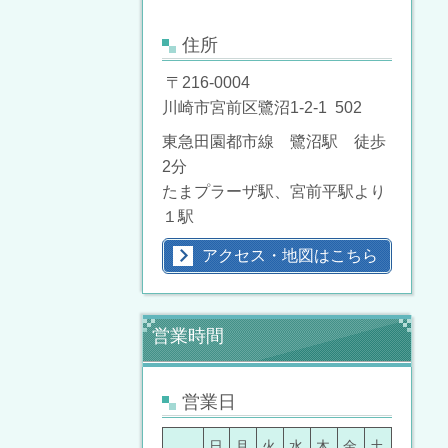
住所
〒216-0004
川崎市宮前区鷺沼1-2-1 502
東急田園都市線 鷺沼駅 徒歩
2分
たまプラーザ駅、宮前平駅より
１駅
アクセス・地図はこちら
営業時間
営業日
日
月
火
水
木
金
土